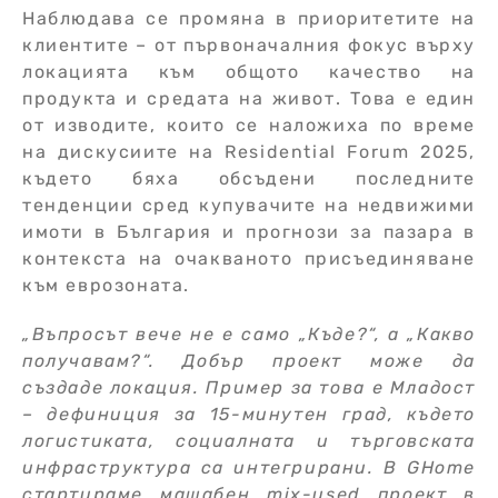
Наблюдава се промяна в приоритетите на
клиентите – от първоначалния фокус върху
локацията към общото качество на
продукта и средата на живот. Това е един
от изводите, които се наложиха по време
на дискусиите на Residential Forum 2025,
където бяха обсъдени последните
тенденции сред купувачите на недвижими
имоти в България и прогнози за пазара в
контекста на очакваното присъединяване
към еврозоната.
„Въпросът вече не е само „Къде?“, а „Какво
получавам?“. Добър проект може да
създаде локация. Пример за това е Младост
– дефиниция за 15-минутен град, където
логистиката, социалната и търговската
инфраструктура са интегрирани. В GHome
стартираме мащабен mix-used проект в