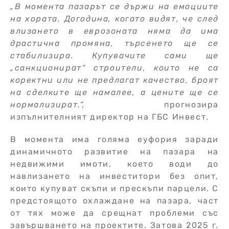
„В момента пазарът се държи на емоциите
на хората. Догодина, когато видят, че след
влизането в еврозоната няма да има
драстична промяна, търсенето ще се
стабилизира. Купувачите сами ще
„санкционират“ строители, които не са
коректни или не предлагат качество, броят
на сделките ще намалее, а цените ще се
нормализират.“
,
прогнозира
изпълнителният директор на ГБС Инвест.
В момента има голяма еуфория заради
динамичното развитие на пазара на
недвижими имоти, което води до
навлизането на инвеститори без опит,
които купуват скъпи и прескъпи парцели. С
предстоящото охлаждане на пазара, част
от тях може да срещнат проблеми със
завършването на проектите. Затова 2025 г.