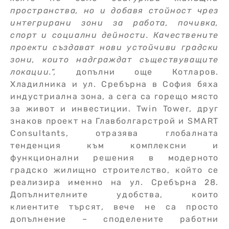
пространства, но и добавя стойност чрез
интегрирани зони за работа, почивка,
спорт и социални дейности. Качествените
проекти създават нови устойчиви градски
зони, които надграждат съществуващите
локации.“
,
допълни още Котларов.
Хладилника и ул. Сребърна в София бяха
индустриална зона, а сега са горещо място
за живот и инвестиции. Twin Tower, друг
знаков проект на Главболгарстрой и SMART
Consultants, отразява глобалната
тенденция към комплексни и
функционални решения в модерното
градско жилищно строителство, който се
реализира именно на ул. Сребърна 28.
Допълнителните удобства, които
клиентите търсят, вече не са просто
допълнение – споделените работни