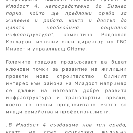
Младост 4, непосредствено до Бизнес
парка, който ще предложи среда за
живеене и работа, както и достъп до
цялата необходима социална
инфраструктура“
, коментира Радослав
Котларов, изпълнителен директор на ГБС
Инвест и управляващ GHome.
Големите градове продължават да бъдат
ключови точки за развитие на жилищни
проекти ново строителство. Силният
интерес към района на Младост например
се дължи на неговата добре развита
инфраструктура и транспортни връзки,
което го прави предпочитано място за
млади семейства и професионалисти.
„В Младост 4 създаваме нов тип среда,
която не само осигурява жилищни