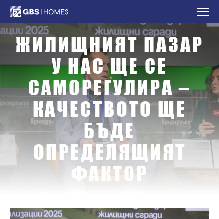
Жилищният пазар у н
ЖИЛИЩНИЯТ ПАЗАР
У НАС ЩЕ СЕ
САМОРЕГУЛИРА –
КАЧЕСТВОТО ЩЕ
БЪДЕ
ОПРЕДЕЛЯЩИЯТ
ФАКТОР