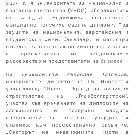
2024 г. в Университета за национално и
световно стопанство (УНСС), абсолвентите
от катедра „Недвижима собственост“
официално получиха своите дипломи. Под
звуците на националния, европейския и
студентския химн, бакалаври и магистри
отбелязаха своето академично постижение
в присъствието на академичното
ръководство и представители на бизнеса.
На церемонията Радослав Котларов,
изпълнителен директор на „ГБС Инвест“ и
управляващ GHome – бранд за жилищно
строителство на „Главболгарстрой“,
участва във връчването на дипломите на
завършилите и поздрави младите
специалисти за тяхното усърдие и
стремеж към професионално развитие.
„Секторът на недвижимите имоти в