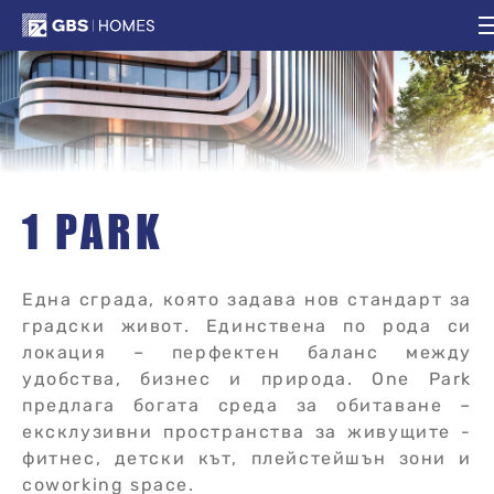
1 Park
1 PARK
Една сграда, която задава нов стандарт за
градски живот. Единствена по рода си
локация – перфектен баланс между
удобства, бизнес и природа. One Park
предлага богата среда за обитаване –
ексклузивни пространства за живущите -
фитнес, детски кът, плейстейшън зони и
coworking space.