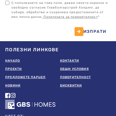
С попълването на това поле, давам своето изрично и
свободно съгласие Главболгарстрой Холдинг, да
събира, обработва и съхранява предоставените от
мен лични данни,
Политиката за поверителност
*
ИЗПРАТИ
ПОЛЕЗНИ ЛИНКОВЕ
НАЧАЛО
КОНТАКТИ
ПРОЕКТИ
ОБЩИ УСЛОВИЯ
ПРЕДЛОЖЕТЕ ПАРЦЕЛ
ПОВЕРИТЕЛНОСТ
НОВИНИ
БИСКВИТКИ
част от: