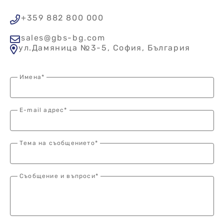
+359 882 800 000
sales@gbs-bg.com
ул.Дамяница №3-5, София, България
Имена*
E-mail адрес*
Тема на съобщението*
Съобщение и въпроси*