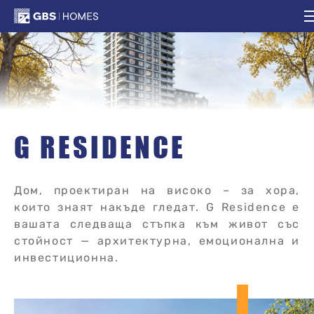
G Residence
G RESIDENCE
Дом, проектиран на високо – за хора,
които знаят накъде гледат. G Residence е
вашата следваща стъпка към живот със
стойност — архитектурна, емоционална и
инвестиционна.