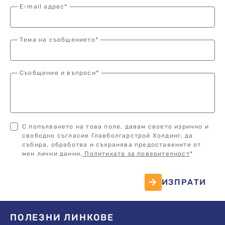
E-mail адрес*
Тема на съобщението*
Съобщение и въпроси*
С попълването на това поле, давам своето изрично и
свободно съгласие Главболгарстрой Холдинг, да
събира, обработва и съхранява предоставените от
мен лични данни,
Политиката за поверителност
*
ИЗПРАТИ
ПОЛЕЗНИ ЛИНКОВЕ